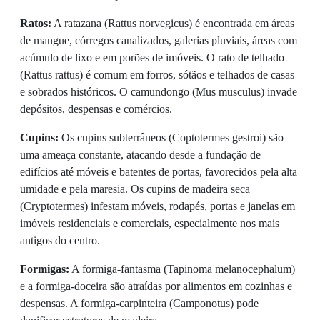
Ratos:
A ratazana (Rattus norvegicus) é encontrada em áreas
de mangue, córregos canalizados, galerias pluviais, áreas com
acúmulo de lixo e em porões de imóveis. O rato de telhado
(Rattus rattus) é comum em forros, sótãos e telhados de casas
e sobrados históricos. O camundongo (Mus musculus) invade
depósitos, despensas e comércios.
Cupins:
Os cupins subterrâneos (Coptotermes gestroi) são
uma ameaça constante, atacando desde a fundação de
edifícios até móveis e batentes de portas, favorecidos pela alta
umidade e pela maresia. Os cupins de madeira seca
(Cryptotermes) infestam móveis, rodapés, portas e janelas em
imóveis residenciais e comerciais, especialmente nos mais
antigos do centro.
Formigas:
A formiga-fantasma (Tapinoma melanocephalum)
e a formiga-doceira são atraídas por alimentos em cozinhas e
despensas. A formiga-carpinteira (Camponotus) pode