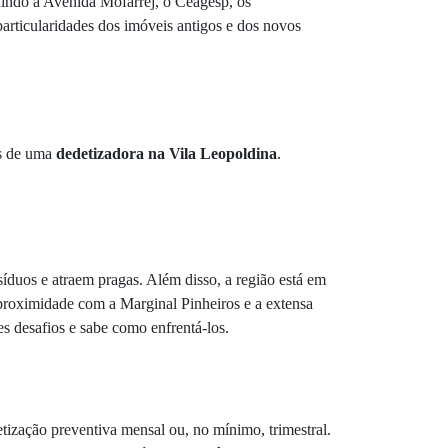
uindo a Avenida Mofarrej, o Ceagesp, os
 particularidades dos imóveis antigos e dos novos
os de uma
dedetizadora na Vila Leopoldina
.
íduos e atraem pragas. Além disso, a região está em
 proximidade com a Marginal Pinheiros e a extensa
 desafios e sabe como enfrentá-los.
ização preventiva mensal ou, no mínimo, trimestral.