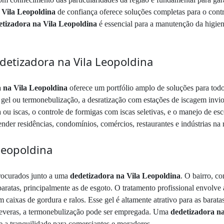
 Vila Leopoldina
de confiança oferece soluções completas para o contro
etizadora na Vila Leopoldina
é essencial para a manutenção da higien
detizadora na Vila Leopoldina
 na Vila Leopoldina
oferece um portfólio amplo de soluções para todos
gel ou termonebulização, a desratização com estações de iscagem inviol
 ou iscas, o controle de formigas com iscas seletivas, e o manejo de e
nder residências, condomínios, comércios, restaurantes e indústrias na 
Leopoldina
rocurados junto a uma
dedetizadora na Vila Leopoldina
. O bairro, co
aratas, principalmente as de esgoto. O tratamento profissional envolve a
m caixas de gordura e ralos. Esse gel é altamente atrativo para as bara
 severas, a termonebulização pode ser empregada. Uma
dedetizadora na
e a tranquilidade para comerciantes e moradores.