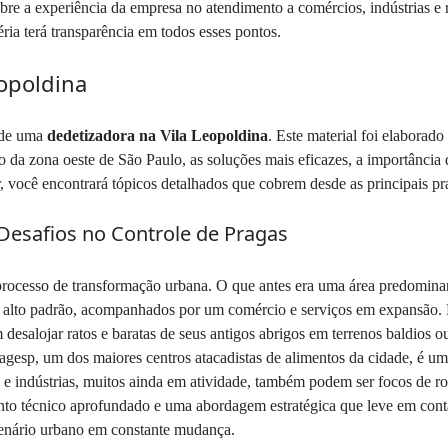
obre a experiência da empresa no atendimento a comércios, indústrias e r
ria terá transparência em todos esses pontos.
eopoldina
 de uma
dedetizadora na Vila Leopoldina
. Este material foi elaborad
o da zona oeste de São Paulo, as soluções mais eficazes, a importânci
, você encontrará tópicos detalhados que cobrem desde as principais pr
 Desafios no Controle de Pragas
rocesso de transformação urbana. O que antes era uma área predominante
 alto padrão, acompanhados por um comércio e serviços em expansão. Es
 desalojar ratos e baratas de seus antigos abrigos em terrenos baldios
agesp, um dos maiores centros atacadistas de alimentos da cidade, é um
 e indústrias, muitos ainda em atividade, também podem ser focos de roe
o técnico aprofundado e uma abordagem estratégica que leve em conta 
enário urbano em constante mudança.