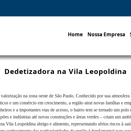
Home
Nossa Empresa
Dedetizadora na Vila Leopoldina
 valorização na zona oeste de São Paulo. Conhecido por sua atmosfera
ticos e um comércio em crescimento, a região atrai novas famílias e e
heiros e a importantes vias de acesso, o bairro tem se tornado um pol
alpões e indústrias até novas construções e áreas verdes – criam um amb
 na Vila Leopoldina abrigo e alimento, representando sérios riscos à sa
om conhecimento das particularidades da região é fundamental para gar