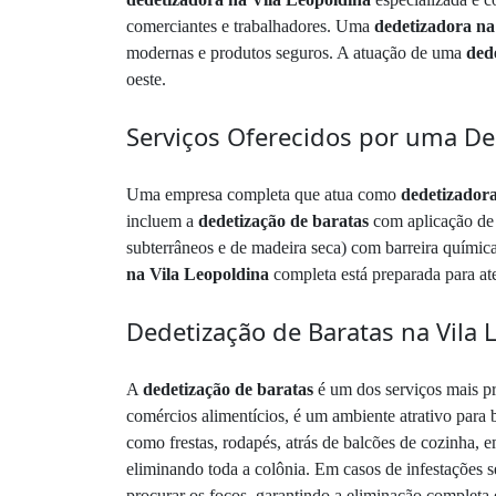
comerciantes e trabalhadores. Uma
dedetizadora na
modernas e produtos seguros. A atuação de uma
ded
oeste.
Serviços Oferecidos por uma De
Uma empresa completa que atua como
dedetizadora
incluem a
dedetização de baratas
com aplicação de 
subterrâneos e de madeira seca) com barreira química
na Vila Leopoldina
completa está preparada para ate
Dedetização de Baratas na Vila 
A
dedetização de baratas
é um dos serviços mais p
comércios alimentícios, é um ambiente atrativo para b
como frestas, rodapés, atrás de balcões de cozinha, e
eliminando toda a colônia. Em casos de infestações
procurar os focos, garantindo a eliminação completa 