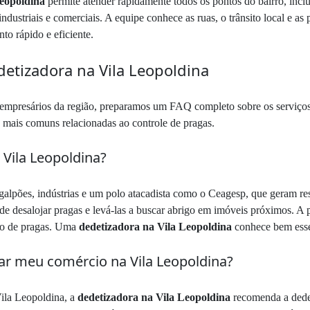
Leopoldina
permite atender rapidamente todos os pontos do bairro, incl
industriais e comerciais. A equipe conhece as ruas, o trânsito local e as
o rápido e eficiente.
etizadora na Vila Leopoldina
 e empresários da região, preparamos um FAQ completo sobre os serviç
s mais comuns relacionadas ao controle de pragas.
 Vila Leopoldina?
lpões, indústrias e um polo atacadista como o Ceagesp, que geram res
de desalojar pragas e levá-las a buscar abrigo em imóveis próximos. A
ção de pragas. Uma
dedetizadora na Vila Leopoldina
conhece bem esses
ar meu comércio na Vila Leopoldina?
Vila Leopoldina, a
dedetizadora na Vila Leopoldina
recomenda a dedet