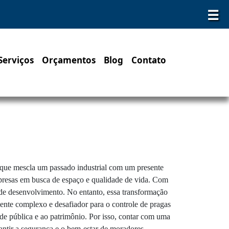
☰
Serviços
Orçamentos
Blog
Contato
 que mescla um passado industrial com um presente
mpresas em busca de espaço e qualidade de vida. Com
o de desenvolvimento. No entanto, essa transformação
iente complexo e desafiador para o controle de pragas
úde pública e ao patrimônio. Por isso, contar com uma
antir a segurança e o bem-estar de moradores,