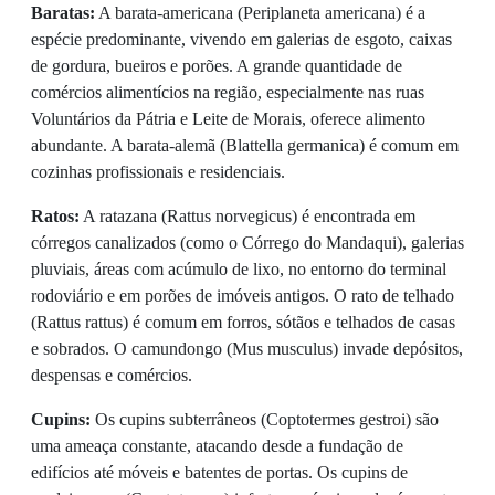
Baratas:
A barata-americana (Periplaneta americana) é a
espécie predominante, vivendo em galerias de esgoto, caixas
de gordura, bueiros e porões. A grande quantidade de
comércios alimentícios na região, especialmente nas ruas
Voluntários da Pátria e Leite de Morais, oferece alimento
abundante. A barata-alemã (Blattella germanica) é comum em
cozinhas profissionais e residenciais.
Ratos:
A ratazana (Rattus norvegicus) é encontrada em
córregos canalizados (como o Córrego do Mandaqui), galerias
pluviais, áreas com acúmulo de lixo, no entorno do terminal
rodoviário e em porões de imóveis antigos. O rato de telhado
(Rattus rattus) é comum em forros, sótãos e telhados de casas
e sobrados. O camundongo (Mus musculus) invade depósitos,
despensas e comércios.
Cupins:
Os cupins subterrâneos (Coptotermes gestroi) são
uma ameaça constante, atacando desde a fundação de
edifícios até móveis e batentes de portas. Os cupins de